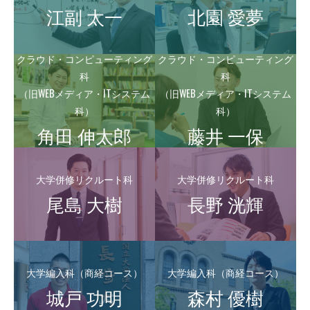
江副 太一
北園 愛夢
クラウド・コンピューティング
クラウド・コンピューティング
科
科
（旧WEBメディア・ITシステム
（旧WEBメディア・ITシステム
科）
科）
角田 伸太郎
藤井 一保
大学併修リクルート科
大学併修リクルート科
尾島 大樹
長野 洸輝
大学編入科（商経コース）
大学編入科（商経コース）
城戸 功明
森村 優樹