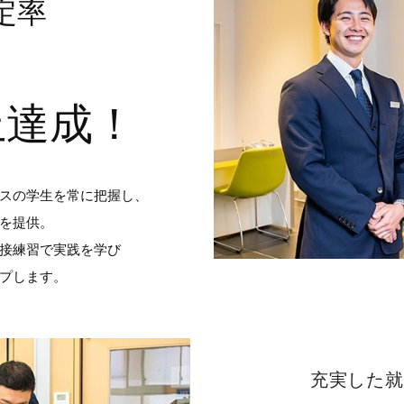
定率
上達成！
スの学生を常に把握し、
を提供。
接練習で実践を学び
プします。
充実した就