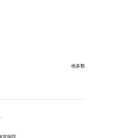
他多数
ク
林堂病院